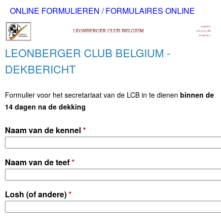
L
Overslaan
ONLINE FORMULIEREN / FORMULAIRES ONLINE
H
en
E
o
naar
LEONBERGER CLUB BELGIUM -
O
de
o
DEKBERICHT
inhoud
f
N
gaan
d
Formulier voor het secretariaat van de LCB in te dienen
binnen de
B
14 dagen na de dekking
m
E
e
Naam van de kennel
*
n
R
Naam van de teef
*
u
G
Losh (of andere)
*
E