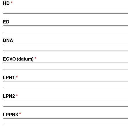
R
HD
*
C
ED
L
U
DNA
B
ECVO (datum)
*
B
LPN1
*
E
L
LPN2
*
G
LPPN3
*
I