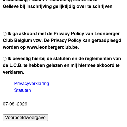
Gelieve bij inschrijving gelijktijdig over te schrijven
v
Ik ga akkoord met de Privacy Policy van Leonberger
o
Club Belgium vzw. De Privacy Policy kan geraadpleegd
o
worden op www.leonbergerclub.be.
r
v
Ik bevestig hierbij de statuten en de reglementen van
w
o
de L.C.B. te hebben gelezen en mij hiermee akkoord te
a
o
verklaren.
a
r
r
Privacyverklaring
w
d
Statuten
a
e
a
p
07-08 -2026
r
r
d
i
e
v
s