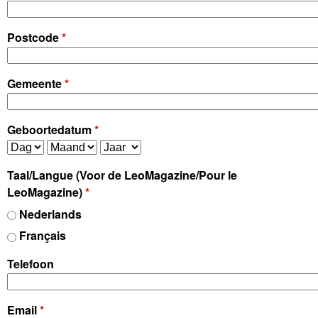
R
C
Postcode
*
L
Gemeente
*
U
Geboortedatum
*
B
D
M
J
a
a
a
B
Taal/Langue (Voor de LeoMagazine/Pour le
g
a
a
LeoMagazine)
*
n
r
E
Nederlands
d
Français
L
Telefoon
G
I
Email
*