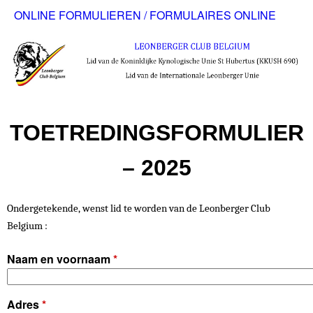
L
Overslaan
ONLINE FORMULIEREN / FORMULAIRES ONLINE
H
en
E
o
naar
O
de
o
inhoud
f
N
gaan
TOETREDINGSFORMULIER
d
B
m
– 2025
E
e
n
R
Ondergetekende, wenst lid te worden van de Leonberger Club
Belgium :
u
G
Naam en voornaam
*
E
Adres
*